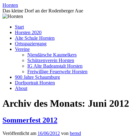
Zum
Horsten
Inhalt
Das kleine Dorf an der Rodenberger Aue
springen
Start
Horsten 2020
Alte Schule Horsten
Ortsspaziergang
Vereine
Niendärsche Kaumelkers
Schützenverein Horsten
IG Alte Badeanstalt Horsten
Freiwillige Feuerwehr Horsten
900 Jahre Schaumburg
Dorfportrait Horsten
About
Archiv des Monats:
Juni 2012
Sommerfest 2012
Veröffentlicht am
16/06/2012
von
bernd